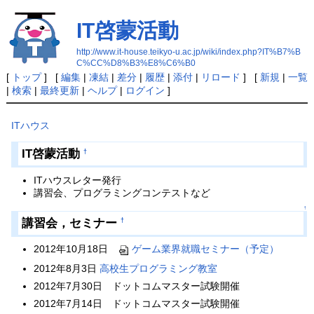
IT啓蒙活動
http://www.it-house.teikyo-u.ac.jp/wiki/index.php?IT%B7%B
C%CC%D8%B3%E8%C6%B0
[
トップ
] [
編集
|
凍結
|
差分
|
履歴
|
添付
|
リロード
] [
新規
|
一覧
|
検索
|
最終更新
|
ヘルプ
|
ログイン
]
ITハウス
IT啓蒙活動
†
ITハウスレター発行
講習会、プログラミングコンテストなど
↑
講習会，セミナー
†
2012年10月18日
ゲーム業界就職セミナー（予定）
2012年8月3日
高校生プログラミング教室
2012年7月30日 ドットコムマスター試験開催
2012年7月14日 ドットコムマスター試験開催