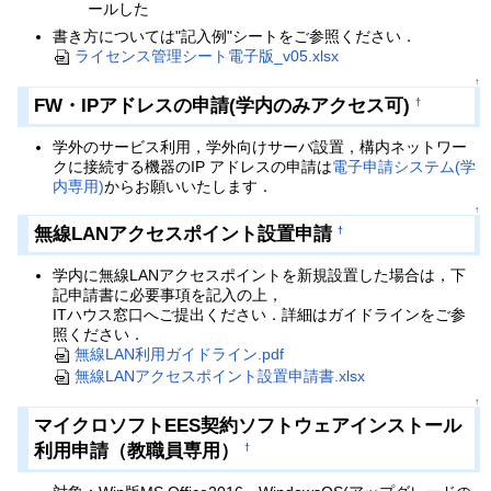
ールした
書き方については"記入例"シートをご参照ください．
ライセンス管理シート電子版_v05.xlsx
↑
FW・IPアドレスの申請(学内のみアクセス可)
†
学外のサービス利用，学外向けサーバ設置，構内ネットワー
クに接続する機器のIP アドレスの申請は
電子申請システム(学
内専用)
からお願いいたします．
↑
無線LANアクセスポイント設置申請
†
学内に無線LANアクセスポイントを新規設置した場合は，下
記申請書に必要事項を記入の上，
ITハウス窓口へご提出ください．詳細はガイドラインをご参
照ください．
無線LAN利用ガイドライン.pdf
無線LANアクセスポイント設置申請書.xlsx
↑
マイクロソフトEES契約ソフトウェアインストール
利用申請（教職員専用）
†