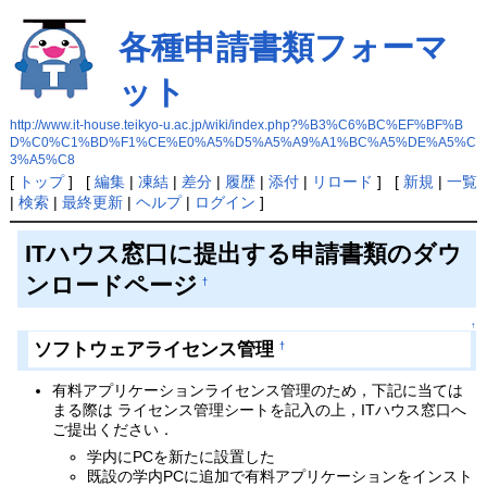
各種申請書類フォーマ
ット
http://www.it-house.teikyo-u.ac.jp/wiki/index.php?%B3%C6%BC%EF%BF%B
D%C0%C1%BD%F1%CE%E0%A5%D5%A5%A9%A1%BC%A5%DE%A5%C
3%A5%C8
[
トップ
] [
編集
|
凍結
|
差分
|
履歴
|
添付
|
リロード
] [
新規
|
一覧
|
検索
|
最終更新
|
ヘルプ
|
ログイン
]
ITハウス窓口に提出する申請書類のダウ
ンロードページ
†
↑
ソフトウェアライセンス管理
†
有料アプリケーションライセンス管理のため，下記に当ては
まる際は ライセンス管理シートを記入の上，ITハウス窓口へ
ご提出ください．
学内にPCを新たに設置した
既設の学内PCに追加で有料アプリケーションをインスト