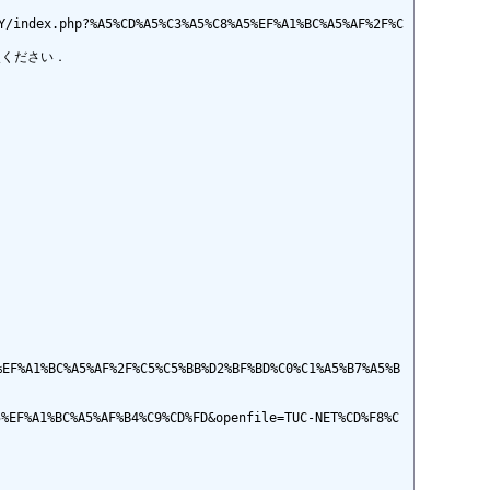
php?%A5%CD%A5%C3%A5%C8%A5%EF%A1%BC%A5%AF%2F%C
照ください．

A1%BC%A5%AF%2F%C5%C5%BB%D2%BF%BD%C0%C1%A5%B7%A5%B
%EF%A1%BC%A5%AF%B4%C9%CD%FD&openfile=TUC-NET%CD%F8%C