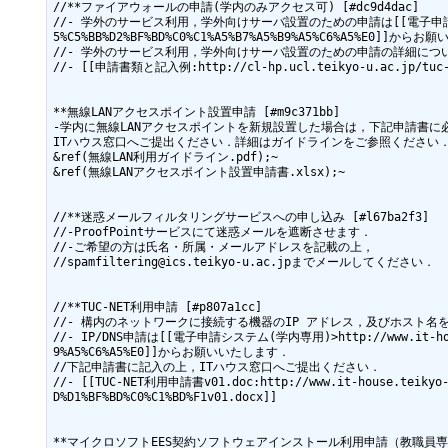
//**ファイアウォールの申請(学内のみアクセス可) [#dc9d4dac]

//- 学外のサービス利用，学外向けサーバ設置のための申請は[[電子申請システム(学内専用)>
5%C5%BB%D2%BF%BD%C0%C1%A5%B7%A5%B9%A5%C6%A5%E0]]から
//- 学外のサービス利用，学外向けサーバ設置のための申請の詳細については[[こちら
//- [[申請書類と記入例:http://cl-hp.ucl.teikyo-u.ac.jp/tuc-ne
**無線LANアクセスポイント設置申請 [#m9c371bb]

-学内に無線LANアクセスポイントを新規設置した場合は，下記申請書に必
ITハウス窓口へご提出ください．詳細はガイドラインをご参照ください．~
&ref(無線LAN利用ガイドライン.pdf);~

&ref(無線LANアクセスポイント設置申請書.xlsx);~

//**迷惑メールフィルタリングサービスへの申し込み [#l67ba2f3]

//-ProofPointサービスにて迷惑メールを遮断させます．

//-ご希望の方は氏名・所属・メールアドレスを記載の上，

//spamfiltering@ics.teikyo-u.ac.jpまでメールしてください．

//**TUC-NET利用申請 [#p807a1cc]

//- 構内のネットワークに接続する機器のIP アドレス，及びホスト名
//- IP/DNS申請は[[電子申請システム(学内専用)>http://www.it-house.te
9%A5%C6%A5%E0]]からお願いいたします．

//下記申請書に記入の上，ITハウス窓口へご提出ください．

//- [[TUC-NET利用申請書v01.doc:http://www.it-house.teikyo-u.
D%D1%BF%BD%C0%C1%BD%F1v01.docx]]
