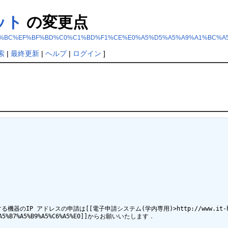
ット
の変更点
ex.php?%B3%C6%BC%EF%BF%BD%C0%C1%BD%F1%CE%E0%A5%D5%A5%A9%A1%B
索
|
最終更新
|
ヘルプ
|
ログイン
]
レスの申請は[[電子申請システム(学内専用)>http://www.it-house.teikyo
%C1%A5%B7%A5%B9%A5%C6%A5%E0]]からお願いいたします．
