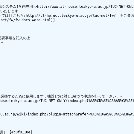
http://www.it-house.teikyo-u.ac.jp/TUC-NET-ONLY/index.
お願いいたします．

:http://cl-hp.ucl.teikyo-u.ac.jp/tuc-net/fw/]]をご参
t/fw/fw_docs_word.html]]

要事項を記入の上，~



を調整するために使用します．機器1つに対し1枚づつ申請を行って下さい．~

ikyo-u.ac.jp/TUC-NET-ONLY/index.php?%A5%CD%A5%C3%A5%C8%A5%EF%
ac.jp/wiki/index.php?plugin=attach&refer=%A5%CD%A5%C3%A5%C8%A5