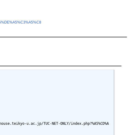
C%A5%DE%A5%C3%A5%C8
-u.ac.jp/TUC-NET-ONLY/index.php?%A5%CD%A