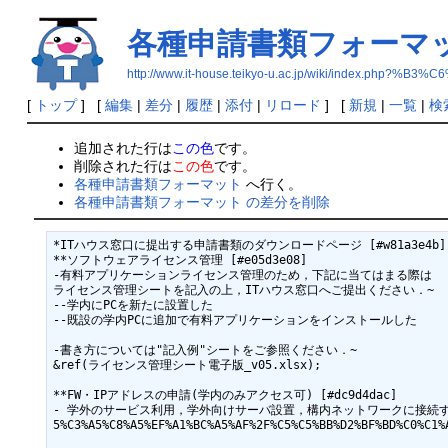
各種申請書類フォーマ
http://www.it-house.teikyo-u.ac.jp/wiki/ind
[
トップ
] [
編集
|
差分
|
履歴
|
添付
|
リロード
] [
新規
|
一覧
|
検
追加された行は
この色
です。
削除された行は
この色
です。
各種申請書類フォーマット
へ行く。
各種申請書類フォーマット の差分を削除
*ITハウス窓口に提出する申請書類のダウンロードページ [#w81a3e4b]

**ソフトウェアライセンス管理 [#e05d3e08]

-有料アプリケーションライセンス管理のため，下記に当てはまる際は

ライセンス管理シートを記入の上，ITハウス窓口へご提出ください．~

--学内にPCを新たに設置した

--既設の学内PCに追加で有料アプリケーションをインストールした

-書き方については"記入例"シートをご参照ください．~

&ref(ライセンス管理シート電子版_v05.xlsx);

**FW・IPアドレスの申請(学内のみアクセス可) [#dc9d4dac]

- 学外のサービス利用，学外向けサーバ設置，構内ネットワークに接続する機器のIP アド
5%C3%A5%C8%A5%EF%A1%BC%A5%AF%2F%C5%C5%BB%D2%BF%BD%C0