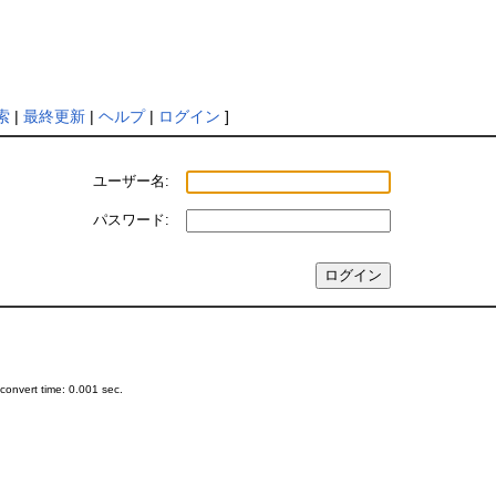
索
|
最終更新
|
ヘルプ
|
ログイン
]
ユーザー名:
パスワード:
onvert time: 0.001 sec.