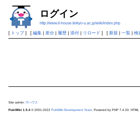
ログイン
http://www.it-house.teikyo-u.ac.jp/wiki/index.php
[
トップ
] [
編集
|
差分
|
履歴
|
添付
|
リロード
] [
新規
|
一覧
|
検
Site admin:
ITハウス
PukiWiki 1.5.4
© 2001-2022
PukiWiki Development Team
. Powered by PHP 7.4.33. HTML c