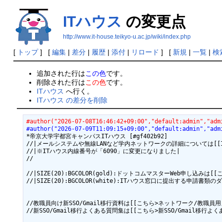
ITハウス
の変更点
http://www.it-house.teikyo-u.ac.jp/wiki/index.php
[
トップ
] [
編集
|
差分
|
履歴
|
添付
|
リロード
] [
新規
|
一覧
|
検
追加された行は
この色
です。
削除された行は
この色
です。
ITハウス
へ行く。
ITハウス の差分を削除
#author("2026-07-08T16:46:42+09:00","default:admin","adm
#author("2026-07-09T11:09:15+09:00","default:admin","adm
*帝京大学宇都宮キャンパスITハウス [#gf402b92]

//|メールシステムや無線LANなど学内ネットワークの詳細については[[ITハウス(学内
//|※ITハウス内線番号が「6090」に変更になりました|

//

//|SIZE(20):BGCOLOR(gold):ドットコムマスターWeb申し込みは
//|SIZE(20):BGCOLOR(white):ITハウス窓口に提出する申請
//教職員向け新SSO/Gmail移行資料は[[こちら>ネットワーク/教職員用
//新SSO/Gmail移行よくある質問集は[[こちら>新SSO/Gmail移行よく