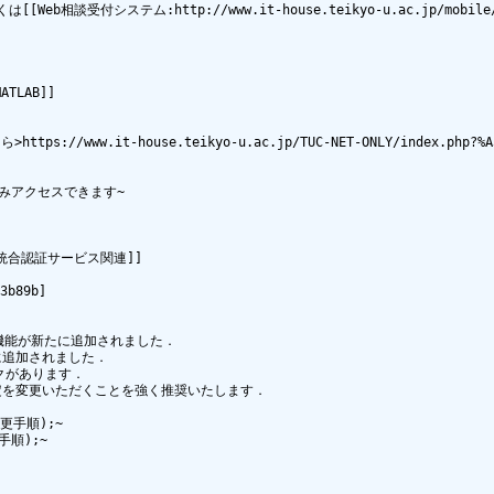
b相談受付システム:http://www.it-house.teikyo-u.ac.jp/mobil
LAB]]

w.it-house.teikyo-u.ac.jp/TUC-NET-ONLY/index.php?%A5%CD%A
アクセスできます~

合認証サービス関連]]

89b]

定の機能が新たに追加されました．

に追加されました．

があります．

定を変更いただくことを強く推奨いたします．

変更手順);~

手順);~
