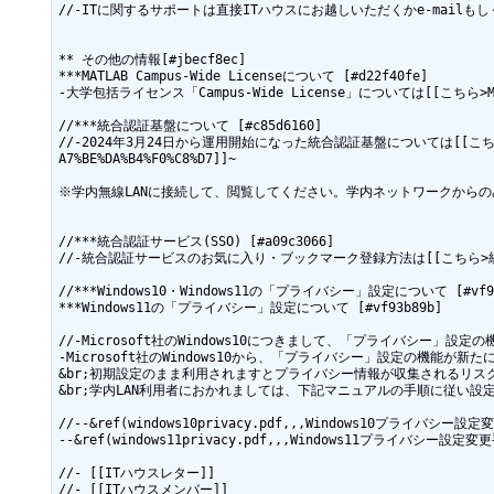
//-ITに関するサポートは直接ITハウスにお越しいただくかe-mailもしくは[[We
** その他の情報[#jbecf8ec]

***MATLAB Campus-Wide Licenseについて [#d22f40fe]

-大学包括ライセンス「Campus-Wide License」については[[こちら>MAT
//***統合認証基盤について [#c85d6160]

//-2024年3月24日から運用開始になった統合認証基盤については[[こちら>https://ww
A7%BE%DA%B4%F0%C8%D7]]~

※学内無線LANに接続して、閲覧してください。学内ネットワークからのみ
//***統合認証サービス(SSO) [#a09c3066]

//-統合認証サービスのお気に入り・ブックマーク登録方法は[[こちら>統
//***Windows10・Windows11の「プライバシー」設定について [#vf93b
***Windows11の「プライバシー」設定について [#vf93b89b]

//-Microsoft社のWindows10につきまして、「プライバシー」設
-Microsoft社のWindows10から、「プライバシー」設定の機能が新た
&br;初期設定のまま利用されますとプライバシー情報が収集されるリスク
&br;学内LAN利用者におかれましては、下記マニュアルの手順に従い設
//--&ref(windows10privacy.pdf,,,Windows10プライバシー設定
--&ref(windows11privacy.pdf,,,Windows11プライバシー設定変更
//- [[ITハウスレター]]

//- [[ITハウスメンバー]]
