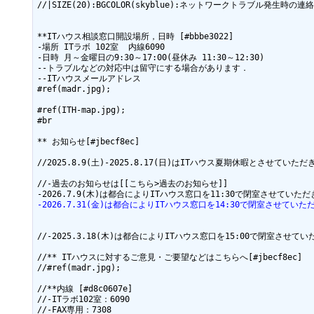
//|SIZE(20):BGCOLOR(skyblue):ネットワークトラブル発
**ITハウス相談窓口開設場所，日時 [#bbbe3022]

-場所 ITラボ 102室  内線6090

-日時 月～金曜日の9:30～17:00(昼休み 11:30～12:30)

--トラブルなどの対応中は留守にする場合があります．

--ITハウスメールアドレス

#ref(madr.jpg);

#ref(ITH-map.jpg);

#br

** お知らせ[#jbecf8ec]

//2025.8.9(土)-2025.8.17(日)はITハウス夏期休暇とさせ
//-過去のお知らせは[[こちら>過去のお知らせ]]

-2026.7.31(金)は都合によりITハウス窓口を14:30で閉室させ
//-2025.3.18(木)は都合によりITハウス窓口を15:00で閉室さ
//** ITハウスに対するご意見・ご要望などはこちらへ[#jbecf8ec]

//#ref(madr.jpg);

//**内線 [#d8c0607e]

//-ITラボ102室：6090

//-FAX専用：7308
