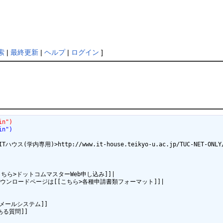
索
|
最終更新
|
ヘルプ
|
ログイン
]
in")
in")
専用)>http://www.it-house.teikyo-u.ac.jp/TUC-NET-ONL
[[こちら>ドットコムマスターWeb申し込み]]|

書類のダウンロードページは[[こちら>各種申請書類フォーマット]]|

メールシステム]]

ある質問]]
