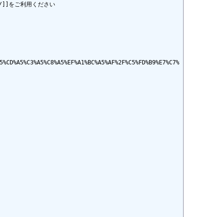
e/]]をご利用ください

5%C3%A5%C8%A5%EF%A1%BC%A5%AF%2F%C5%FD%B9%E7%C7%