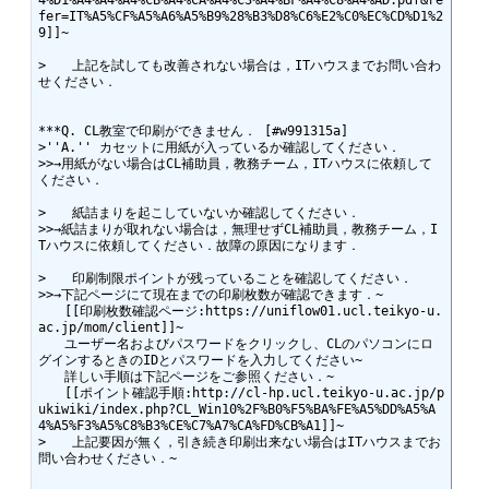
4%D1%A4%A4%A4%CB%A4%CA%A4%C3%A4%BF%A4%C8%A4%AD.pdf&re
fer=IT%A5%CF%A5%A6%A5%B9%28%B3%D8%C6%E2%C0%EC%CD%D1%2
9]]~

>　　上記を試しても改善されない場合は，ITハウスまでお問い合わ
せください．

***Q. CL教室で印刷ができません． [#w991315a]

>''A.'' カセットに用紙が入っているか確認してください．

>>→用紙がない場合はCL補助員，教務チーム，ITハウスに依頼して
ください．

>　　紙詰まりを起こしていないか確認してください．

>>→紙詰まりが取れない場合は，無理せずCL補助員，教務チーム，I
Tハウスに依頼してください．故障の原因になります．

>　　印刷制限ポイントが残っていることを確認してください．

>>→下記ページにて現在までの印刷枚数が確認できます．~

　　[[印刷枚数確認ページ:https://uniflow01.ucl.teikyo-u.
ac.jp/mom/client]]~

　　ユーザー名およびパスワードをクリックし、CLのパソコンにロ
グインするときのIDとパスワードを入力してください~

　　詳しい手順は下記ページをご参照ください．~

　　[[ポイント確認手順:http://cl-hp.ucl.teikyo-u.ac.jp/p
ukiwiki/index.php?CL_Win10%2F%B0%F5%BA%FE%A5%DD%A5%A
4%A5%F3%A5%C8%B3%CE%C7%A7%CA%FD%CB%A1]]~

>　　上記要因が無く，引き続き印刷出来ない場合はITハウスまでお
問い合わせください．~
