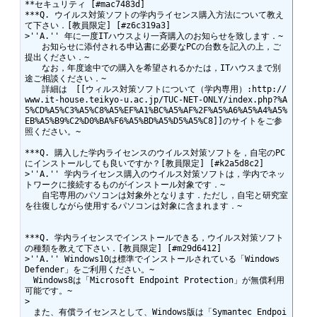
**セキュリティ [#mac7483d]

***Q. ウイルス対策ソフトの学内ライセンス購入方法について教え
て下さい．[教員限定] [#z6c319a3]

>''A.'' 年に一度ITハウスより一斉購入のお知らせを致します．~

　　お知らせに添付される申込書に必要なPCの台数を記入の上，ご
提出ください．~

　　なお，年度途中での購入を希望されるかたは，ITハウスまで別
途ご相談ください．~

　　詳細は　[[ウィルス対策ソフトについて（学内専用）:http://
www.it-house.teikyo-u.ac.jp/TUC-NET-ONLY/index.php?%A
5%CD%A5%C3%A5%C8%A5%EF%A1%BC%A5%AF%2F%A5%A6%A5%A4%A5%
EB%A5%B9%C2%D0%BA%F6%A5%BD%A5%D5%A5%C8]]のサイトをご参
照ください。~

***Q. 購入した学内ライセンスのウイルス対策ソフトを，自宅のPC
にインストールしても良いですか？[教員限定] [#k2a5d8c2]

>''A.'' 学内ライセンス購入のウイルス対策ソフトは，学内でネッ
トワークに接続するものがインストール対象です．~

　　自宅専用のパソコンは対象外となります．ただし，自宅と研究室
を往復しながら使用するパソコンは対象に含まれます．~

***Q. 学内ライセンスでインストールできる，ウイルス対策ソフト
の種類を教えて下さい．[教員限定] [#m29d6412]

>''A.'' Windows10は標準でインストールされている「Windows 
Defender」をご利用ください。~

　Windows8は「Microsoft Endpoint Protection」が無償利用
可能です。~

>

　また、有償ライセンスとして、Windows版は「Symantec Endpoi