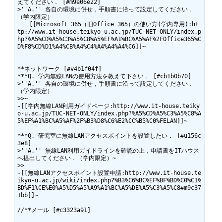
えてください． [#m9e06e22]

>''A.'' 各自の環境に併せ，手順書に沿って設定してください．
（学内限定）

　　[[Microsoft 365（旧Office 365）の使い方(学内専用):ht
tp://www.it-house.teikyo-u.ac.jp/TUC-NET-ONLY/index.p
hp?%A5%CD%A5%C3%A5%C8%A5%EF%A1%BC%A5%AF%2FOffice365%C
D%F8%CD%D1%A4%CB%A4%C4%A4%A4%A4%C6]]~

**ネットワーク [#v4b1f04f]

***Q. 学内無線LANの使用方法を教えて下さい． [#cb1b0b70]

>''A.'' 各自の環境に併せ，手順書に沿って設定してください．
（学内限定）

>>~

-[[学内無線LAN利用ガイドページ:http://www.it-house.teiky
o-u.ac.jp/TUC-NET-ONLY/index.php?%A5%CD%A5%C3%A5%C8%A
5%EF%A1%BC%A5%AF%2F%B3%D8%C6%E2%CC%B5%C0%FELAN]]~

***Q. 研究室に無線LANアクセスポイントを設置したい． [#u156c
3e8]

>''A.'' 無線LAN利用ガイドラインを確認の上，申請書をITハウス
へ提出してください．（学内限定）~

>>

-[[無線LANアクセスポイント設置申請:http://www.it-house.te
ikyo-u.ac.jp/wiki/index.php?%B3%C6%BC%EF%BF%BD%C0%C1%
BD%F1%CE%E0%A5%D5%A5%A9%A1%BC%A5%DE%A5%C3%A5%C8#m9c37
1bb]]~

//**メール [#c3323a91]
