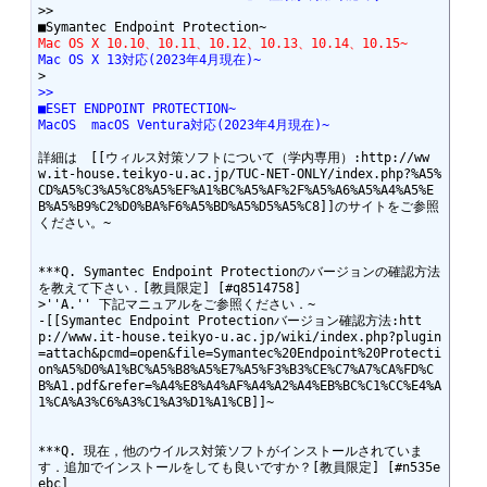
>>

Mac OS X 10.10、10.11、10.12、10.13、10.14、10.15~
Mac OS X 13対応(2023年4月現在)~
>>
■ESET ENDPOINT PROTECTION~
MacOS  macOS Ventura対応(2023年4月現在)~
詳細は　[[ウィルス対策ソフトについて（学内専用）:http://ww
w.it-house.teikyo-u.ac.jp/TUC-NET-ONLY/index.php?%A5%
CD%A5%C3%A5%C8%A5%EF%A1%BC%A5%AF%2F%A5%A6%A5%A4%A5%E
B%A5%B9%C2%D0%BA%F6%A5%BD%A5%D5%A5%C8]]のサイトをご参照
ください。~

***Q. Symantec Endpoint Protectionのバージョンの確認方法
を教えて下さい．[教員限定] [#q8514758]

>''A.'' 下記マニュアルをご参照ください．~

-[[Symantec Endpoint Protectionバージョン確認方法:htt
p://www.it-house.teikyo-u.ac.jp/wiki/index.php?plugin
=attach&pcmd=open&file=Symantec%20Endpoint%20Protecti
on%A5%D0%A1%BC%A5%B8%A5%E7%A5%F3%B3%CE%C7%A7%CA%FD%C
B%A1.pdf&refer=%A4%E8%A4%AF%A4%A2%A4%EB%BC%C1%CC%E4%A
1%CA%A3%C6%A3%C1%A3%D1%A1%CB]]~

***Q. 現在，他のウイルス対策ソフトがインストールされていま
す．追加でインストールをしても良いですか？[教員限定] [#n535e
ebc]
