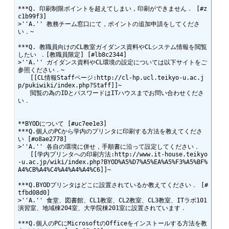
***Q. 印刷制限ポイントを超えてしまい，印刷ができません． [#z
c1b99f3]

>''A.'' 教務チーム窓口にて，ポイントの追加申請をしてくださ
い．~

***Q. 教職員向けのCL教室ガイダンス資料やCLシステム情報を閲覧
したい ．[教職員限定] [#lb8c2344]

>''A.'' ガイダンス資料やCL環境の設定については以下サイトをご
参照ください．~

　　[[CL情報Staffページ:http://cl-hp.ucl.teikyo-u.ac.j
p/pukiwiki/index.php?Staff]]~

　　閲覧の為のIDとパスワードはITハウスまでお問い合わせくださ
い．

**BYODについて [#uc7ee1e3]

***Q.個人のPCから学内のプリンタに印刷する方法を教えてくださ
い [#o8ae2778]

>''A.'' 各自の環境に併せ，手順書に沿って設定してください．

　　[[学内プリンタへの印刷方法:http://www.it-house.teikyo
-u.ac.jp/wiki/index.php?BYOD%A5%D7%A5%EA%A5%F3%A5%BF%
A4%CB%A4%C4%A4%A4%A4%C6]]~

***Q.BYODプリンタはどこに設置されているか教えてください． [#
tfbd08d0]

>''A.'' 食堂、図書館、CL1教室、CL2教室、CL3教室、ITラボ101
演習室、地域棟204室、大学院棟201室に設置されています．

***Q.個人のPCにMicrosoftのOfficeをインストールする方法を教