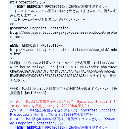
nt Protection」と~

　「ESET ENDPOINT PROTECTION」2種類が利用可能です．~

　インストールシステム要件に違いは殆どありませんので，個人の好
みとなります．~

　以下ホームページを参考にお選びください．~

>>

■Symantec Endpoint Protection~

http://www.symantec.com/ja/jp/business/endpoint-prote
ction

~

■ESET ENDPOINT PROTECTION~

http://canon-its.jp/product/eset/license/eep_std/inde
x.html

>

詳細は　[[ウィルス対策ソフトについて（学内専用）:http://ww
w.it-house.teikyo-u.ac.jp/TUC-NET-ONLY/index.php?%A5%
CD%A5%C3%A5%C8%A5%EF%A1%BC%A5%AF%2F%A5%A6%A5%A4%A5%E
B%A5%B9%C2%D0%BA%F6%A5%BD%A5%D5%A5%C8]]のサイトをご参照
ください。~

***Q. Mac版のウイルス対策ソフトの対応OSを教えてください．[教
員限定] [#zf05cca8]

>''A.'' Mac版は有償ライセンスとして「Symantec Endpoint P
rotection」を用意しています.(2020年4月現在)~
//>''A.'' Mac版は有償ライセンスとして「Symantec Endpoint 
Protection」を用意しています.(2020年4月現在)~
>''A.'' Mac版もWindows版同様、有償ライセンスとして「Symant
ec Endpoint Protection」と~
　「ESET ENDPOINT PROTECTION」2種類が利用可能です．~