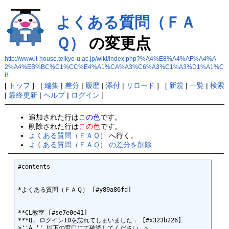
よくある質問（ＦＡ
Ｑ）
の変更点
http://www.it-house.teikyo-u.ac.jp/wiki/index.php?%A4%E8%A4%AF%A4%A
2%A4%EB%BC%C1%CC%E4%A1%CA%A3%C6%A3%C1%A3%D1%A1%C
B
[
トップ
] [
編集
|
差分
|
履歴
|
添付
|
リロード
] [
新規
|
一覧
|
検索
|
最終更新
|
ヘルプ
|
ログイン
]
追加された行は
この色
です。
削除された行は
この色
です。
よくある質問（ＦＡＱ）
へ行く。
よくある質問（ＦＡＱ） の差分を削除
#contents

*よくある質問（ＦＡＱ） [#y89a86fd]

**CL教室 [#se7e0e41]

***Q. ログインIDを忘れてしまいました． [#x323b226]

>''A.'' 以下の窓口にて確認してください．~
