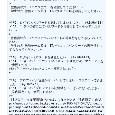
>

:教職員の方|ITハウスにてIDを確認してください．~

:学生の方|教務チーム又は，ITハウスにてIDを確認してください．
~

***Q. ログインパスワードを忘れてしまいました． [#k1d9e413]

>''A.'' 以下の窓口にてパスワードを再発行してもらってくださ
い．~

>

:教職員の方|ITハウスにてパスワードの再発行をしてもらってくだ
さい．~

:学生の方|教務チーム又は，ITハウスにてパスワードの再発行をし
てもらってください．~

***Q. ログインパスワードを変更したい． [#k1d9e413]

>''A.'' 以下の「アカウントのパスワード変更方法」マニュアルを
ご参照ください．~

>&ref(アカウントのパスワード変更方法.pdf);

~

***Q. プロファイル容量がオーバーしてしまい，ログアウトできま
せん． [#y68cd7b1]

>''A.'' 以下の「プロファイル記憶域がいっぱいになったとき」
（学内限定）をご参照ください．~

>>

-[[プロファイル記憶域がいっぱいになったとき（学内限定）:htt
p://www.it-house.teikyo-u.ac.jp/TUC-NET-ONLY/index.ph
p?plugin=attach&pcmd=open&file=%A5%D7%A5%ED%A5%D5%A5%
A1%A5%A4%A5%EB%B5%AD%B2%B1%B0%E8%A4%AC%A4%A4%A4%C3%A