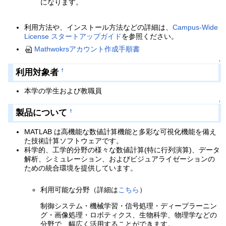
になります。
利用方法や、インストール方法などの詳細は、
Campus-Wide
License スタートアップガイド
を参照ください。
Mathwokrsアカウント作成手順書
↑
利用対象者
†
本学の学生および教職員
↑
製品について
†
MATLAB は高機能な数値計算機能と多彩な可視化機能を備え
た技術計算ソフトウェアです。
科学的、工学的分野の様々な数値計算(特に行列演算)、データ
解析、シミュレーション、およびビジュアライゼーションの
ための統合環境を提供しています。
利用可能な分野（詳細は
こちら
）
制御システム・機械学習・信号処理・ディープラーニン
グ・画像処理・ロボティクス、生物科学、物理学などの
分野で、幅広く活用することができます。