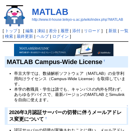
MATLAB
http://www.it-house.teikyo-u.ac.jp/wiki/index.php?MATLAB
[
トップ
] [
編集
|
凍結
|
差分
|
履歴
|
添付
|
リロード
] [
新規
|
一覧
|
検索
|
最終更新
|
ヘルプ
|
ログイン
]
MATLAB Campus-Wide License
†
帝京大学では、数値解析ソフトウェア（MATLAB）の全学利
用向けライセンス（Campus-Wide License）を取得していま
す。
本学の教職員・学生は誰でも、キャンパスの内外を問わず、
あらゆるデバイスで、最新バージョンのMATLAB とSimulink
を自由に使えます。
↑
2026年3月認証サーバーの切替に伴うメールアドレ
ス変更について
†
認証サーバーの切替が実施されたことに伴い、メールアドレ