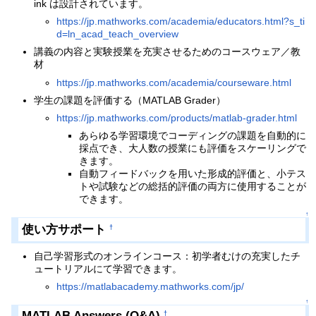
ink は設計されています。
https://jp.mathworks.com/academia/educators.html?s_ti
d=ln_acad_teach_overview
講義の内容と実験授業を充実させるためのコースウェア／教
材
https://jp.mathworks.com/academia/courseware.html
学生の課題を評価する（MATLAB Grader）
https://jp.mathworks.com/products/matlab-grader.html
あらゆる学習環境でコーディングの課題を自動的に
採点でき、大人数の授業にも評価をスケーリングで
きます。
自動フィードバックを用いた形成的評価と、小テス
トや試験などの総括的評価の両方に使用することが
できます。
↑
使い方サポート
†
自己学習形式のオンラインコース：初学者むけの充実したチ
ュートリアルにて学習できます。
https://matlabacademy.mathworks.com/jp/
↑
MATLAB Answers (Q&A)
†